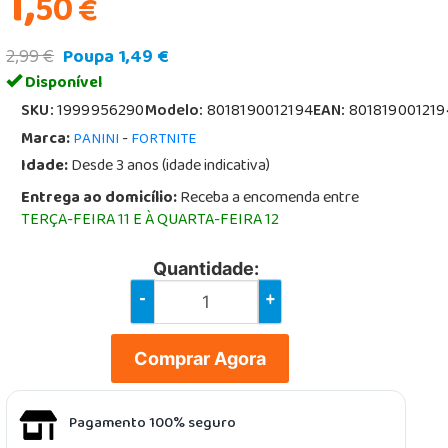
1,
50
€
2,99 €
Poupa 1,49 €
Disponível
SKU:
1999956290
Modelo:
8018190012194
EAN:
801819001219
Marca:
-
PANINI
FORTNITE
Idade:
Desde 3 anos (idade indicativa)
Entrega ao domicílio:
Receba a encomenda entre
TERÇA-FEIRA 11 E À QUARTA-FEIRA 12
Quantidade:
-
+
Comprar Agora
Pagamento 100% seguro