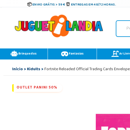
ENVIO GRÁTIS > 59 €
ENTREGAS EM 48/72 HORAS.
Brinquedos
Fantasias
Ar Livr
Início
>
Kidults
>
Fortnite Reloaded Official Trading Cards Envelop
OUTLET PANINI 50%