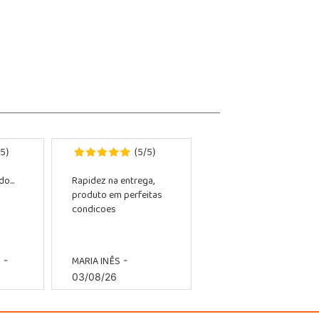
5
5
5
)
(
/
)
o...
Rapidez na entrega,
produto em perfeitas
condicoes
O
MARIA INÊS
-
-
03/08/26