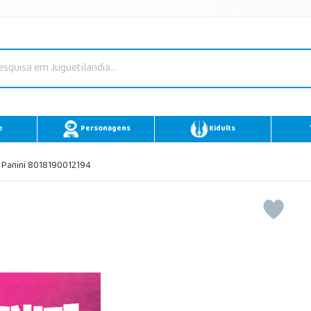
e
Personagens
Kidults
e Panini 8018190012194