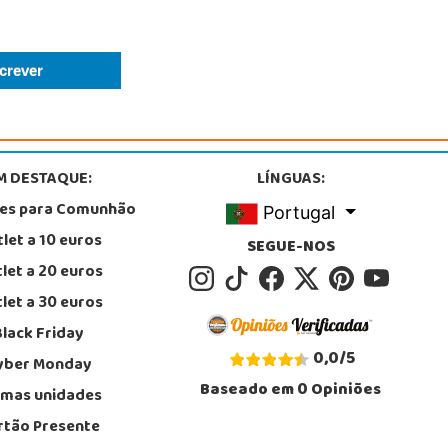
M DESTAQUE:
LÍNGUAS:
tes para Comunhão
Portugal
let a 10 euros
SEGUE-NOS
let a 20 euros
let a 30 euros
Black Friday
0,0
/
5
yber Monday
Baseado em
0
Opiniões
imas unidades
rtão Presente