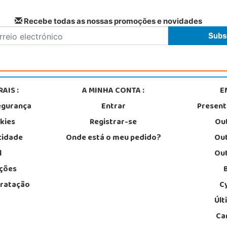
Recebe todas as nossas promoções e novidades
AIS :
A MINHA CONTA :
E
egurança
Entrar
Presen
okies
Registrar-se
Out
acidade
Onde está o meu pedido?
Out
l
Out
ções
tratação
C
Últ
Ca