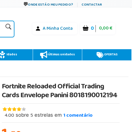
ONDE ESTÁ O MEU PEDIDO?
CONTACTAR
0
0,00 €
A Minha Conta
Idades
Últimas unidades
OFERTAS
Fortnite Reloaded Official Trading
Cards Envelope Panini 8018190012194
4.00
5
1
comentário
sobre
estrelas em