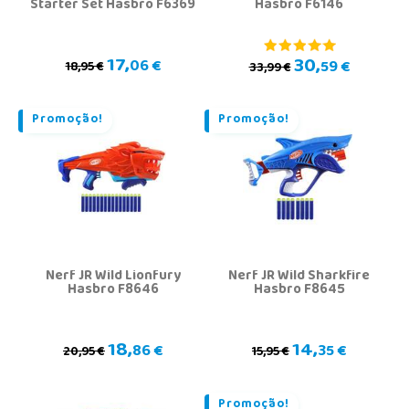
Starter Set Hasbro F6369
Hasbro F6146
17,
30,
06 €
59 €
18,95 €
33,99 €
Promoção!
Promoção!
Nerf JR Wild Lionfury
Nerf JR Wild Sharkfire
Hasbro F8646
Hasbro F8645
18,
14,
86 €
35 €
20,95 €
15,95 €
Promoção!