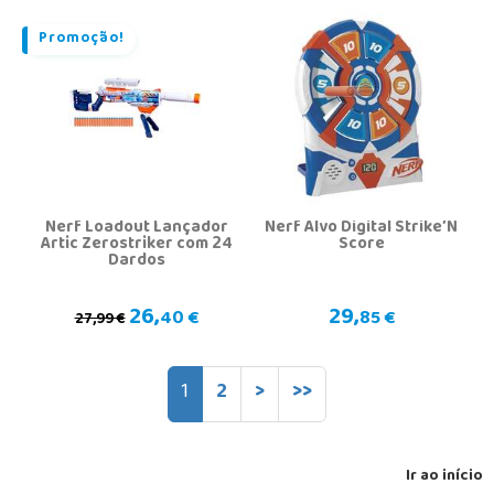
Promoção!
Nerf Loadout Lançador
Nerf Alvo Digital Strike’N
Artic Zerostriker com 24
Score
Dardos
26,
29,
40 €
85 €
27,99 €
1
2
>
>>
Ir ao início