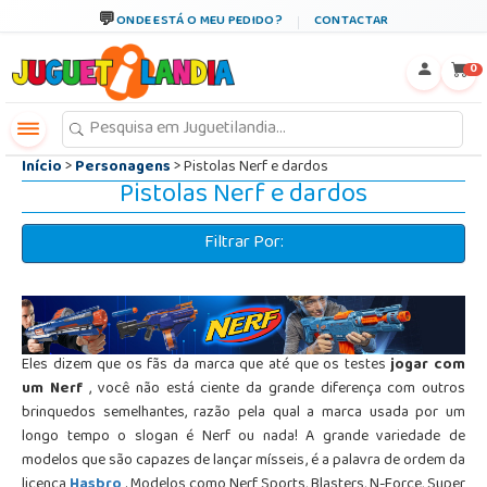
←
×
ONDE ESTÁ O MEU PEDIDO?
CONTACTAR
0
Início
>
Personagens
> Pistolas Nerf e dardos
Pistolas Nerf e dardos
Filtrar Por:
Eles dizem que os fãs da marca que até que os testes
jogar com
um Nerf
, você não está ciente da grande diferença com outros
brinquedos semelhantes, razão pela qual a marca usada por um
longo tempo o slogan é Nerf ou nada! A grande variedade de
modelos que são capazes de lançar mísseis, é a palavra de ordem da
licença
Hasbro
. Modelos como Nerf Sports, Blasters, N-Force, Super