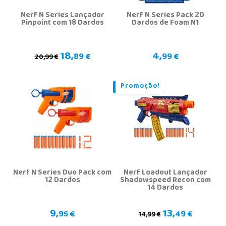
Nerf N Series Lançador
Nerf N Series Pack 20
Pinpoint com 18 Dardos
Dardos de Foam N1
18,
4,
89 €
99 €
20,99 €
Promoção!
Nerf N Series Duo Pack com
Nerf Loadout Lançador
12 Dardos
Shadowspeed Recon com
14 Dardos
9,
13,
95 €
49 €
14,99 €