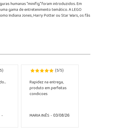
iguras humanas "minifig" foram introduzidos. Em
da uma gama de entretenimento temático. A LEGO
mo Indiana Jones, Harry Potter ou Star Wars, os fãs
5
5
5
)
(
/
)
o...
Rapidez na entrega,
produto em perfeitas
condicoes
O
MARIA INÊS
-
- 03/08/26