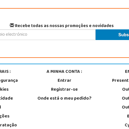
Recebe todas as nossas promoções e novidades
AIS :
A MINHA CONTA :
E
egurança
Entrar
Presen
okies
Registrar-se
Out
acidade
Onde está o meu pedido?
Out
l
Out
ções
tratação
C