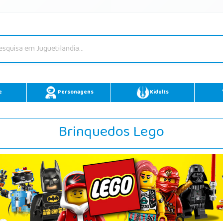
e
Personagens
Kidults
Brinquedos Lego