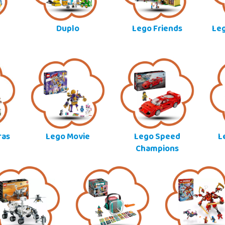
Duplo
Lego Friends
Leg
ras
Lego Movie
Lego Speed
L
Champions