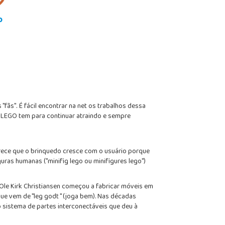
o
"fãs". É fácil encontrar na net os trabalhos dessa
a LEGO tem para continuar atraindo e sempre
parece que o brinquedo cresce com o usuário porque
uras humanas ("minifig lego ou minifigures lego")
Ole Kirk Christiansen começou a fabricar móveis em
ue vem de "leg godt " (joga bem). Nas décadas
o sistema de partes interconectáveis que deu à