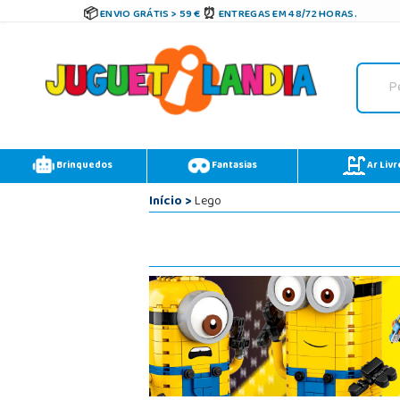
ENVIO GRÁTIS > 59 €
ENTREGAS EM 48/72 HORAS.
Brinquedos
Fantasias
Ar Livr
Início
>
Lego