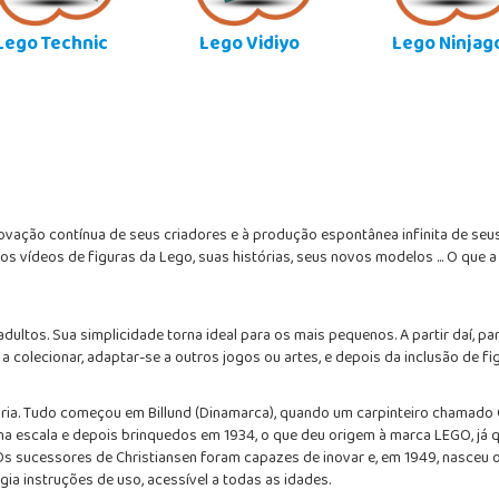
Lego Technic
Lego Vidiyo
Lego Ninjag
novação contínua de seus criadores e à produção espontânea infinita de seus 
s vídeos de figuras da Lego, suas histórias, seus novos modelos ... O que 
dultos. Sua simplicidade torna ideal para os mais pequenos. A partir daí, 
 colecionar, adaptar-se a outros jogos ou artes, e depois da inclusão de fig
ria. Tudo começou em Billund (Dinamarca), quando um carpinteiro chamado 
a escala e depois brinquedos em 1934, o que deu origem à marca LEGO, já q
Os sucessores de Christiansen foram capazes de inovar e, em 1949, nasceu 
ia instruções de uso, acessível a todas as idades.