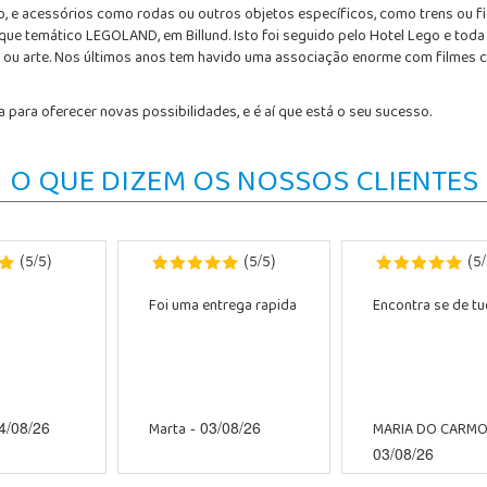
co, e acessórios como rodas ou outros objetos específicos, como trens ou f
que temático LEGOLAND, em Billund. Isto foi seguido pelo Hotel Lego e to
ou arte. Nos últimos anos tem havido uma associação enorme com filmes co
 para oferecer novas possibilidades, e é aí que está o seu sucesso.
O QUE DIZEM OS NOSSOS CLIENTES
5
5
5
5
5
(
/
)
(
/
)
(
/
Foi uma entrega rapida
Encontra se de tud
Marta
MARIA DO CARM
4/08/26
- 03/08/26
03/08/26