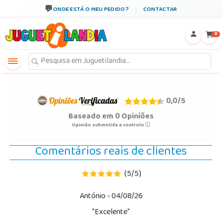
ONDE ESTÁ O MEU PEDIDO?
CONTACTAR
←
×
0
0,0
/
5
Baseado em
0
Opiniões
Opinião submetida a controlo
Comentários reais de clientes
5
5
(
/
)
António
- 04/08/26
"Excelente"