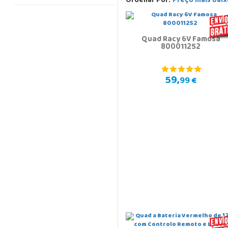
Ordenar Por:
Preço mais baix
Quad Racy 6V Famosa
800011252
59,
99 €