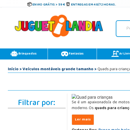
ENVIO GRÁTIS > 59 €
ENTREGAS EM 48/72 HORAS.
Brinquedos
Fantasias
Ar Livr
Início
>
Veículos montáveis grande tamanho
>
Quads para crianç
Filtrar por:
Se é um apaixonado/a de motos 
moderno. Os
quads para crianç