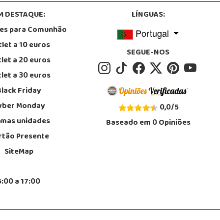
M DESTAQUE:
LÍNGUAS:
tes para Comunhão
Portugal
let a 10 euros
SEGUE-NOS
let a 20 euros
let a 30 euros
Black Friday
yber Monday
0,0
/
5
imas unidades
Baseado em
0
Opiniões
rtão Presente
SiteMap
5:00 a 17:00