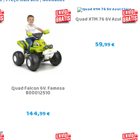
o
Preço mais alto
Novidades
Quad XTM 76 6V Azul Claro
59,
99 €
Quad Falcon 6V. Famosa
800012510
144,
99 €