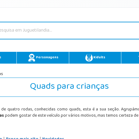
e
Personagens
Kidults
as
Quads para crianças
de quatro rodas, conhecidas como quads, esta é a sua seção. Agrupámo
as
podem gostar de este veículo por vários motivos, mas temos certeza de 
|
|