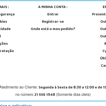
AIS :
A MINHA CONTA :
E
egurança
Entrar
Presen
okies
Registrar-se
Out
acidade
Onde está o meu pedido?
Out
l
Out
ções
tratação
C
Últ
Ca
Segunda à Sexta de 8:30 a 12:00 e de 1
Atedimento ao Cliente:
21 556 1948
no número
(Somente dias úteis)