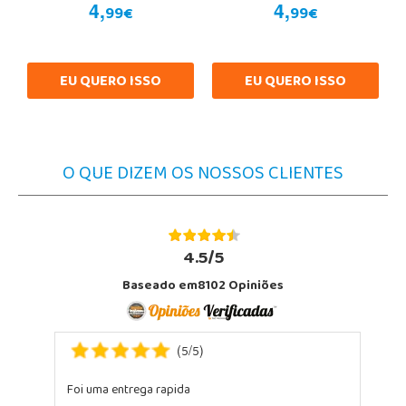
4,
4,
99€
99€
EU QUERO ISSO
EU QUERO ISSO
O QUE DIZEM OS NOSSOS CLIENTES
4.5/5
Baseado em8102 Opiniões
5
5
(
/
)
Foi uma entrega rapida