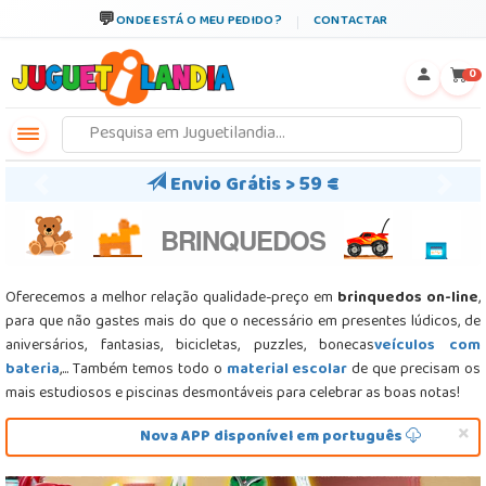
←
×
ONDE ESTÁ O MEU PEDIDO?
CONTACTAR
0
Envio Grátis > 59 €
Previous
Next
BRINQUEDOS
Oferecemos a melhor relação qualidade-preço em
brinquedos on-line
,
para que não gastes mais do que o necessário em presentes lúdicos, de
aniversários, fantasias, bicicletas, puzzles, bonecas
veículos com
bateria
,... Também temos todo o
material escolar
de que precisam os
mais estudiosos e piscinas desmontáveis para celebrar as boas notas!
×
Nova APP disponível em português