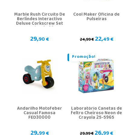
Marble Rush Circuito De
Cool Maker Oficina de
Berlindes Interactivo
Pulseiras
Deluxe Corkscrew Set
Vtech 519422
29,
22,
90 €
49 €
24,99 €
Promoção!
Andarilho Motofeber
Laboratório Canetas de
Casual Famosa
feltro Cheiroso Neon de
FED30000
Crayola 25-5965
29,
26,
99 €
99 €
29,99 €