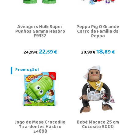
Avengers Hulk Super
Peppa Pig O Grande
Punhos Gamma Hasbro
Carro da Família da
F9332
Peppa
22,
18,
59 €
89 €
24,99 €
20,99 €
Promoção!
Jogo de Mesa Crocodilo
Bebé Macaco 25 cm
Tira-dentes Hasbro
Cucosito 5000
E4898