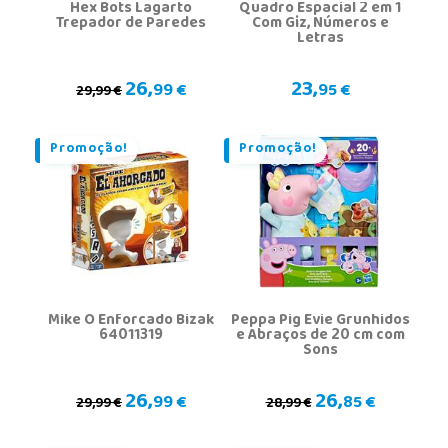
Hex Bots Lagarto
Quadro Espacial 2 em 1
Trepador de Paredes
Com Giz, Números e
Letras
26,
23,
99 €
95 €
29,99 €
Promoção!
Promoção!
Mike O Enforcado Bizak
Peppa Pig Evie Grunhidos
64011319
e Abraços de 20 cm com
Sons
26,
26,
99 €
85 €
29,99 €
28,99 €