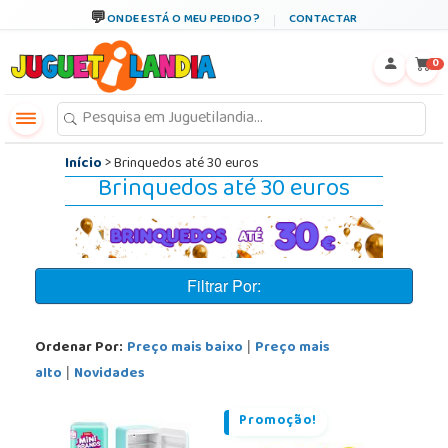
←
×
ONDE ESTÁ O MEU PEDIDO?
CONTACTAR
0
Início
> Brinquedos até 30 euros
Brinquedos até 30 euros
Filtrar Por:
Ordenar Por:
Preço mais baixo
Preço mais
|
alto
Novidades
|
Promoção!