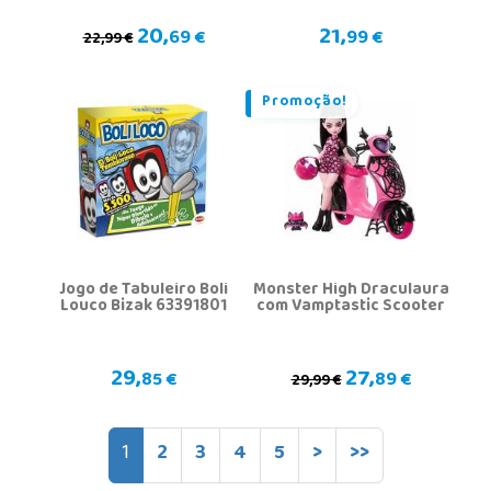
20,
21,
69 €
99 €
22,99 €
Promoção!
Jogo de Tabuleiro Boli
Monster High Draculaura
Louco Bizak 63391801
com Vamptastic Scooter
29,
27,
85 €
89 €
29,99 €
1
2
3
4
5
>
>>