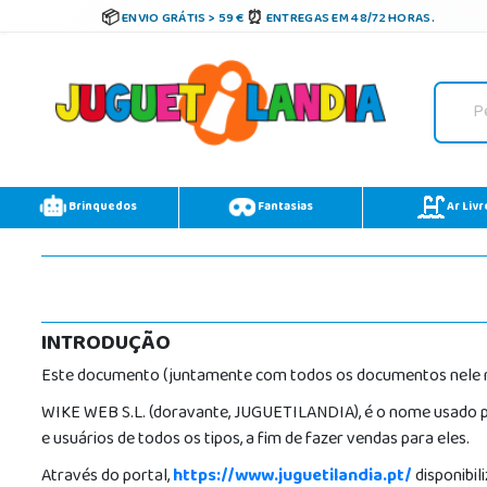
ENVIO GRÁTIS > 59 €
ENTREGAS EM 48/72 HORAS.
Brinquedos
Fantasias
Ar Livr
INTRODUÇÃO
Este documento (juntamente com todos os documentos nele m
WIKE WEB S.L. (doravante, JUGUETILANDIA), é o nome usado pe
e usuários de todos os tipos, a fim de fazer vendas para eles.
Através do portal,
https://www.juguetilandia.pt/
disponibil