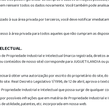
onde eles podem gerenciar as compras e suas informações pessoais,
em reinserir todos os dados novamente. Você também pode analisar o 
izado à sua área privada por terceiros, você deve notificar imedi
so à área privada para todos aqueles que não cumpram as disposições
TELECTUAL.
 Propriedade Industrial e Intelectual (marca registrada, direitos aut
ais ou conteúdos de nosso site) corresponde para JUGUETILANDIA ou 
isará obter uma autorização por escrito do proprietário do site, do a
site. Real Decreto Legislativo 1/1996, de 12 de abril, aprova o texto
 Propriedade Industrial e Intelectual que possa surgir de qualquer c
 possíveis infrações que em matéria de Propriedade Industrial e I
 de utilidade, patentes, etc. incorporada em nossa web.