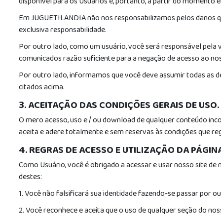
disponível para os Usuários e, portanto, a partir do momento e
Em JUGUETILANDIA não nos responsabilizamos pelos danos que 
exclusiva responsabilidade.
Por outro lado, como um usuário, você será responsável pela 
comunicados razão suficiente para a negação de acesso ao nos
Por outro lado, informamos que você deve assumir todas as de
citados acima.
3. ACEITAÇÃO DAS CONDIÇÕES GERAIS DE USO.
O mero acesso, uso e / ou download de qualquer conteúdo inco
aceita e adere totalmente e sem reservas às condições que re
4. REGRAS DE ACESSO E UTILIZAÇÃO DA PÁGIN
Como Usuário, você é obrigado a acessar e usar nosso site de 
destes:
1. Você não falsificará sua identidade fazendo-se passar por o
2. Você reconhece e aceita que o uso de qualquer seção do noss