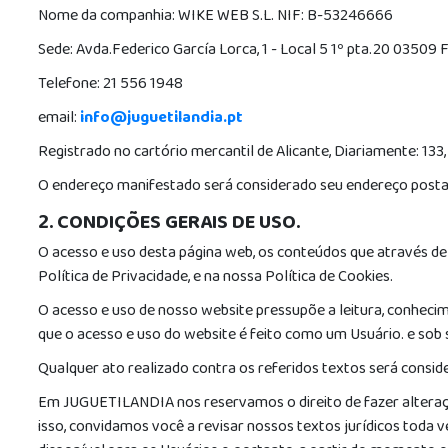
Nome da companhia: WIKE WEB S.L. NIF: B-53246666
Sede: Avda.Federico García Lorca, 1 - Local 5 1º pta.20 03509
Telefone: 21 556 1948
email:
info@juguetilandia.pt
Registrado no cartório mercantil de Alicante, Diariamente: 133,
O endereço manifestado será considerado seu endereço posta
2. CONDIÇÕES GERAIS DE USO.
O acesso e uso desta página web, os conteúdos que através del
Política de Privacidade, e na nossa Política de Cookies.
O acesso e uso de nosso website pressupõe a leitura, conheci
que o acesso e uso do website é feito como um Usuário. e sob s
Qualquer ato realizado contra os referidos textos será consid
Em JUGUETILANDIA nos reservamos o direito de fazer alterações 
isso, convidamos você a revisar nossos textos jurídicos toda 