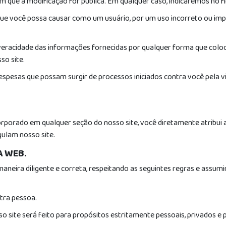
m que a modificação for pública. Em qualquer caso, indicaremos no fi
você possa causar como um usuário, por um uso incorreto ou impró
veracidade das informações fornecidas por qualquer forma que coloc
so site.
spesas que possam surgir de processos iniciados contra você pela vi
rporado em qualquer seção do nosso site, você diretamente atribui 
gulam nosso site.
A WEB.
maneira diligente e correta, respeitando as seguintes regras e assum
utra pessoa.
o site será feito para propósitos estritamente pessoais, privados e 