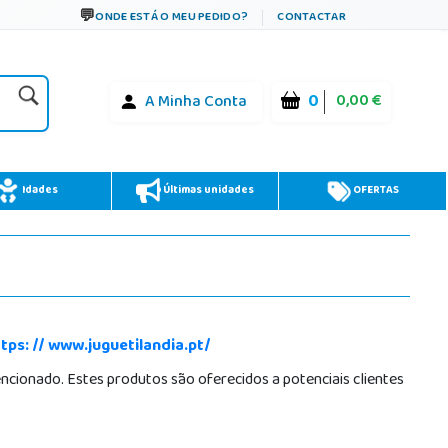
ONDE ESTÁ O MEU PEDIDO?
CONTACTAR
0
0,00 €
A Minha Conta
Idades
Últimas unidades
OFERTAS
tps: // www.juguetilandia.pt/
ionado. Estes produtos são oferecidos a potenciais clientes