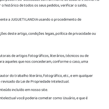
 que podem ser acessadas com um nome de usuário e senha. Ao
histórico de todos os seus pedidos, verificar o saldo,
atamente a JUGUETILANDIA usando o procedimento de
 deste artigo, condições legais, política de privacidade ou
orais de artigos fotográficos, literários, técnicos ou de
para aqueles que nos concederam, conforme o caso, uma
utor do trabalho literário, fotográfico, etc., e em qualquer
 revisado da Lei de Propriedade Intelectual.
onteúdo incluído em nosso site.
ntelectual você poderia cometer como Usuário, e que é