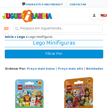
←
×
ONDE ESTÁ O MEU PEDIDO?
CONTACTAR
0
Início
>
Lego
>
Lego minifiguras
Lego Minifiguras
Filtrar Por:
Ordenar Por:
Preço mais baixo
Preço mais alto
Novidades
|
|