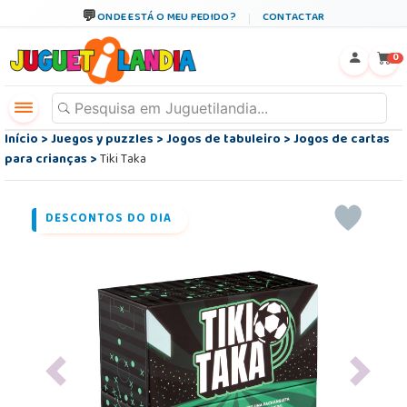
ONDE ESTÁ O MEU PEDIDO?
CONTACTAR
←
×
0
Início
>
Juegos y puzzles
>
Jogos de tabuleiro
>
Jogos de cartas
para crianças
>
Tiki Taka
DESCONTOS DO DIA
Previous
Next