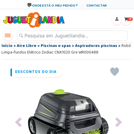
ONDE ESTÁ O MEU PEDIDO?
CONTACTAR
←
×
0
Início
>
Aire Libre
>
Piscinas e spas
>
Aspiradores piscinas
>
Robô
Limpa-fundos Elétrico Zodiac CNX1020 Gre WR000488
DESCONTOS DO DIA
Previous
Next