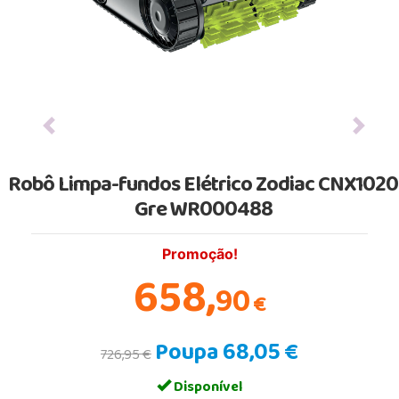
Previous
Next
Robô Limpa-fundos Elétrico Zodiac CNX1020
Gre WR000488
Promoção!
658,
90
€
Poupa 68,05 €
726,95 €
Disponível