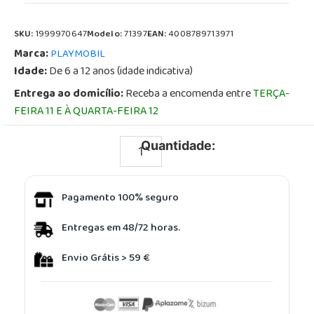
SKU:
1999970647
Modelo:
71397
EAN:
4008789713971
Marca:
PLAYMOBIL
Idade:
De 6 a 12 anos (idade indicativa)
Entrega ao domicílio:
Receba a encomenda entre
TERÇA-
FEIRA 11 E À QUARTA-FEIRA 12
Quantidade:
Pagamento 100% seguro
Entregas em 48/72 horas.
Envio Grátis > 59 €