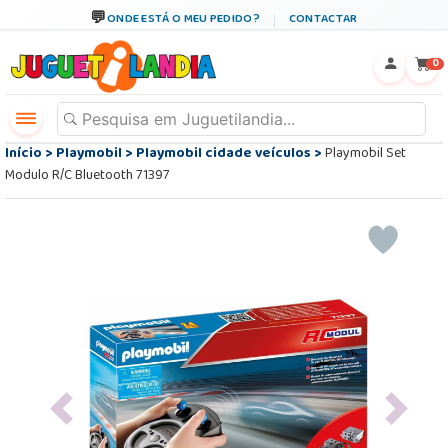
ONDE ESTÁ O MEU PEDIDO?
CONTACTAR
←
×
0
Início
>
Playmobil
>
Playmobil cidade veículos
>
Playmobil Set
Modulo R/C Bluetooth 71397
Previous
Next