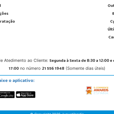
l
Out
ções
tratação
C
Últ
Ca
Segunda à Sexta de 8:30 a 12:00 e 
de Atedimento ao Cliente:
17:00
21 556 1948
no número
(Somente dias úteis)
aixe o aplicativo: