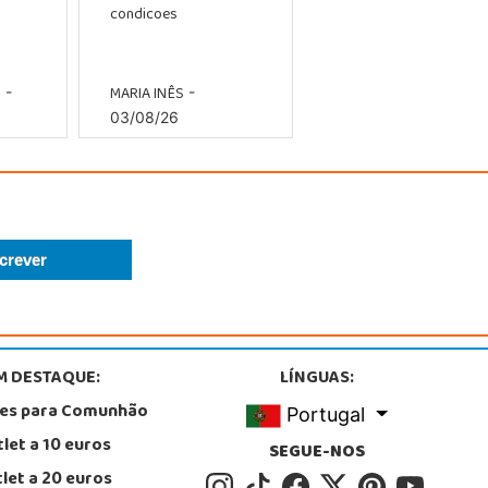
condicoes
O
MARIA INÊS
-
-
03/08/26
M DESTAQUE:
LÍNGUAS:
tes para Comunhão
Portugal
let a 10 euros
SEGUE-NOS
let a 20 euros