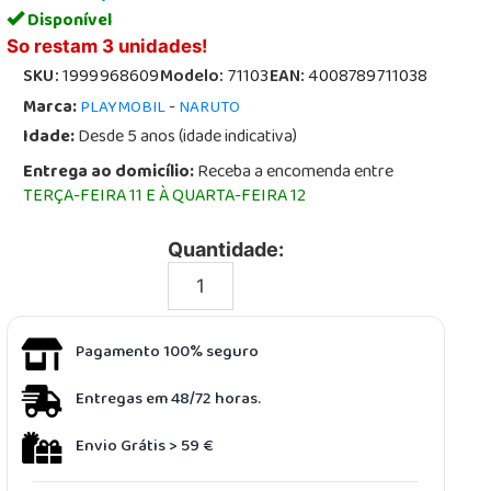
Disponível
So restam 3 unidades!
SKU:
1999968609
Modelo:
71103
EAN:
4008789711038
Marca:
-
PLAYMOBIL
NARUTO
Idade:
Desde 5 anos (idade indicativa)
Entrega ao domicílio:
Receba a encomenda entre
TERÇA-FEIRA 11 E À QUARTA-FEIRA 12
Quantidade:
Pagamento 100% seguro
Entregas em 48/72 horas.
Envio Grátis > 59 €