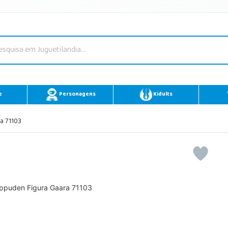
e
Personagens
Kidults
a 71103