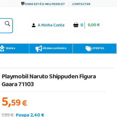
ONDE ESTÁ O MEU PEDIDO?
CONTACTAR
0
0,00 €
A Minha Conta
Idades
Últimas unidades
OFERTAS
Playmobil Naruto Shippuden Figura
Gaara 71103
5,
59
€
7,99 €
Poupa 2,40 €