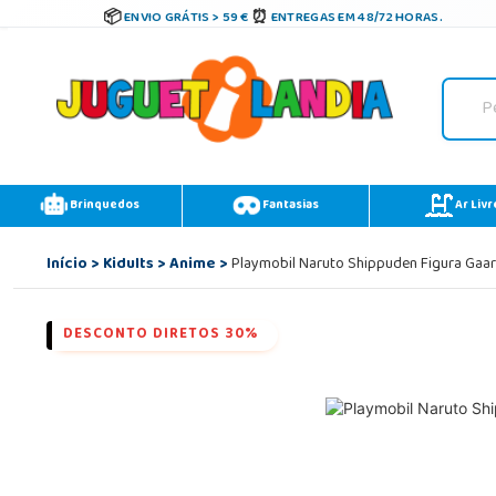
ENVIO GRÁTIS > 59 €
ENTREGAS EM 48/72 HORAS.
Brinquedos
Fantasias
Ar Livr
Início
>
Kidults
>
Anime
>
Playmobil Naruto Shippuden Figura Gaar
DESCONTO DIRETOS 30%