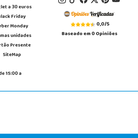
let a 30 euros
Black Friday
0,0
/
5
yber Monday
Baseado em
0
Opiniões
imas unidades
rtão Presente
SiteMap
de 15:00 a