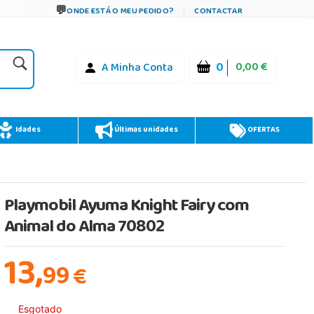
ONDE ESTÁ O MEU PEDIDO?
CONTACTAR
0
0,00 €
A Minha Conta
Idades
Últimas unidades
OFERTAS
Playmobil Ayuma Knight Fairy com
Animal do Alma 70802
13,
99
€
Esgotado