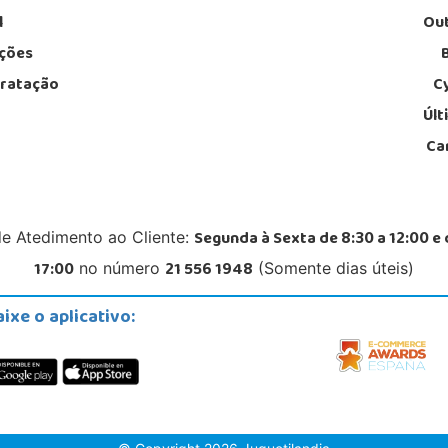
l
Out
ções
tratação
C
Últ
Ca
Segunda à Sexta de 8:30 a 12:00 e 
de Atedimento ao Cliente:
17:00
21 556 1948
no número
(Somente dias úteis)
aixe o aplicativo: