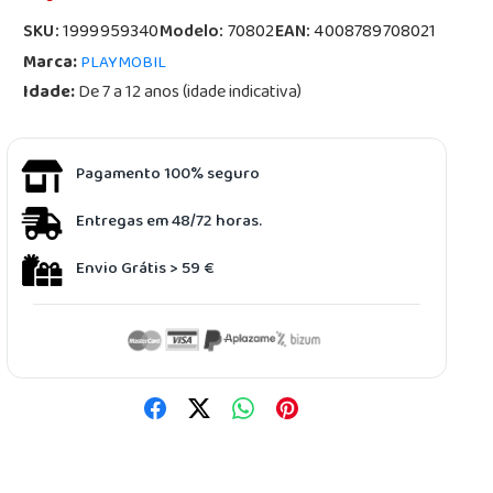
SKU:
1999959340
Modelo:
70802
EAN:
4008789708021
Marca:
PLAYMOBIL
Idade:
De 7 a 12 anos (idade indicativa)
Pagamento 100% seguro
Entregas em 48/72 horas.
Envio Grátis > 59 €