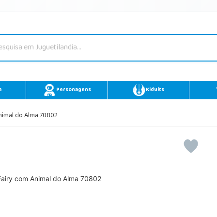
e
Personagens
Kidults
nimal do Alma 70802