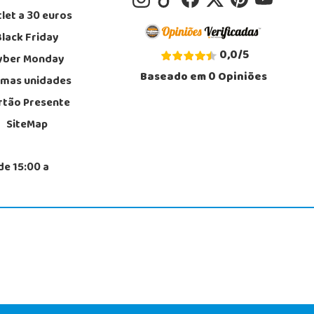
let a 30 euros
Black Friday
0,0
/
5
yber Monday
Baseado em
0
Opiniões
imas unidades
rtão Presente
SiteMap
de 15:00 a