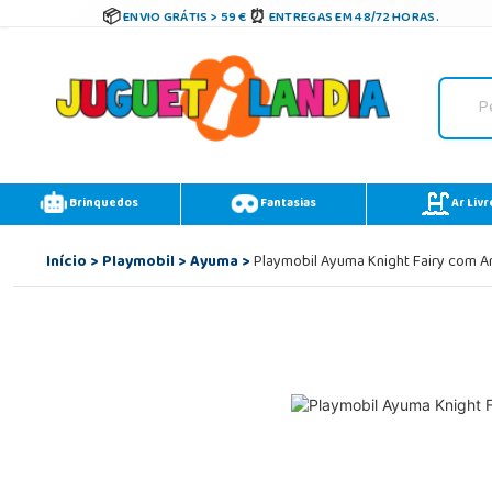
ENVIO GRÁTIS > 59 €
ENTREGAS EM 48/72 HORAS.
Brinquedos
Fantasias
Ar Livr
Início
>
Playmobil
>
Ayuma
>
Playmobil Ayuma Knight Fairy com A