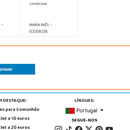
condicoes
O
MARIA INÊS
-
-
03/08/26
M DESTAQUE:
LÍNGUAS:
tes para Comunhão
Portugal
let a 10 euros
SEGUE-NOS
let a 20 euros