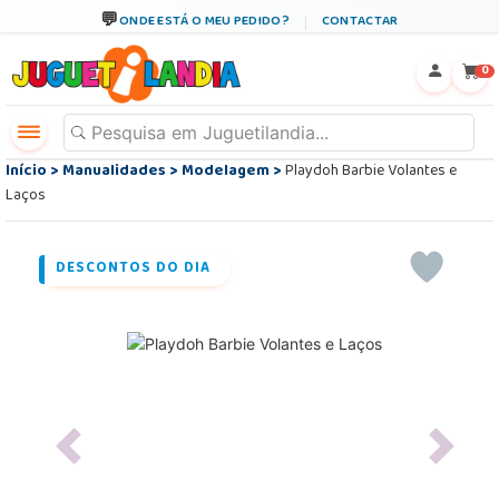
ONDE ESTÁ O MEU PEDIDO?
CONTACTAR
←
×
0
Início
>
Manualidades
>
Modelagem
>
Playdoh Barbie Volantes e
Laços
DESCONTOS DO DIA
Previous
Next