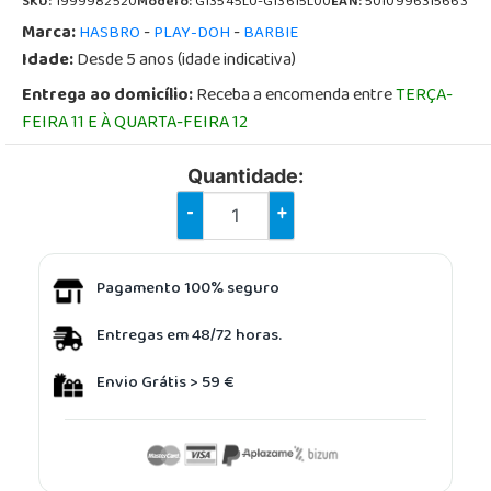
SKU:
1999982520
Modelo:
G13545L0-G13615L00
EAN:
5010996315663
Marca:
-
-
HASBRO
PLAY-DOH
BARBIE
Idade:
Desde 5 anos (idade indicativa)
Entrega ao domicílio:
Receba a encomenda entre
TERÇA-
FEIRA 11 E À QUARTA-FEIRA 12
Quantidade:
-
+
Pagamento 100% seguro
Entregas em 48/72 horas.
Envio Grátis > 59 €