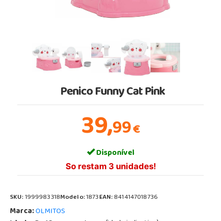
Penico Funny Cat Pink
39,
99
€
Disponível
So restam 3 unidades!
SKU:
1999983318
Modelo:
1873
EAN:
8414147018736
Marca:
OLMITOS