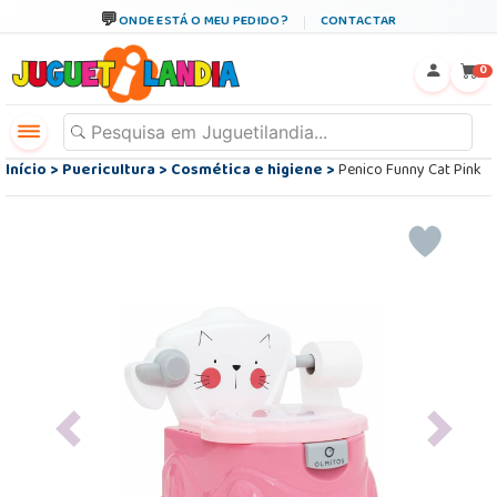
ONDE ESTÁ O MEU PEDIDO?
CONTACTAR
←
×
0
Início
>
Puericultura
>
Cosmética e higiene
>
Penico Funny Cat Pink
Previous
Next