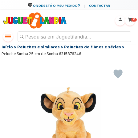
ONDE ESTÁ O MEU PEDIDO?
CONTACTAR
←
×
0
Início
>
Peluches e similares
>
Peluches de filmes e séries
>
Peluche Simba 25 cm de Simba 6315876246