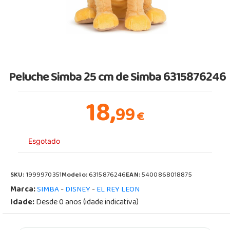
Peluche Simba 25 cm de Simba 6315876246
18,
99
€
Esgotado
SKU:
1999970351
Modelo:
6315876246
EAN:
5400868018875
Marca:
-
-
SIMBA
DISNEY
EL REY LEON
Idade:
Desde 0 anos (idade indicativa)