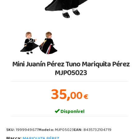
Mini Juanín Pérez Tuno Mariquita Pérez
MJP05023
35,
00
€
Disponível
SKU:
1999949677
Modelo:
MJP05023
EAN:
8435732104719
Marca:
MARIQUITA PÉREZ