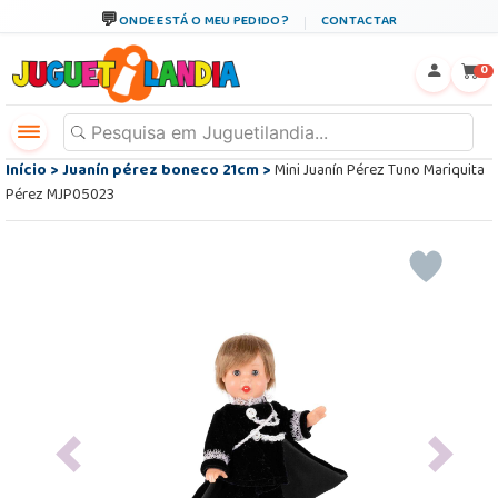
ONDE ESTÁ O MEU PEDIDO?
CONTACTAR
←
×
0
Início
>
Juanín pérez boneco 21cm
>
Mini Juanín Pérez Tuno Mariquita
Pérez MJP05023
Previous
Next