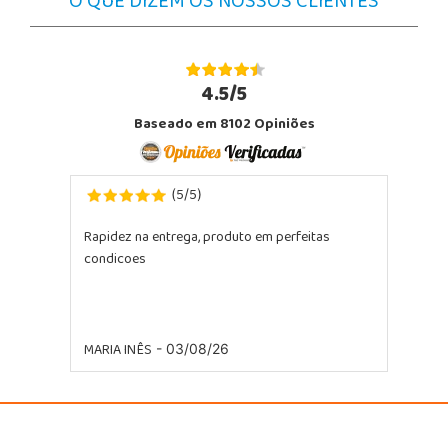
O QUE DIZEM OS NOSSOS CLIENTES
4.5/5
Baseado em 8102 Opiniões
5
5
(
/
)
Rapidez na entrega, produto em perfeitas
Excelente
condicoes
MARIA INÊS
- 03/08/26