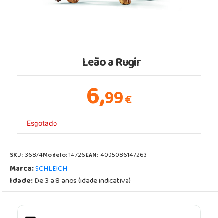
Leão a Rugir
6,
99
€
Esgotado
SKU:
36874
Modelo:
14726
EAN:
4005086147263
Marca:
SCHLEICH
Idade:
De 3 a 8 anos (idade indicativa)