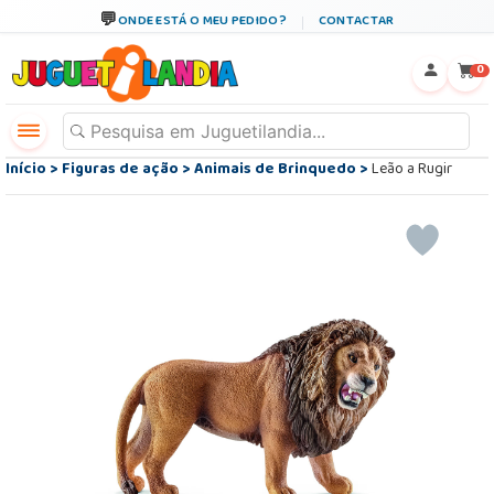
ONDE ESTÁ O MEU PEDIDO?
CONTACTAR
←
×
0
Início
>
Figuras de ação
>
Animais de Brinquedo
>
Leão a Rugir