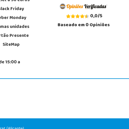
let a 30 euros
Black Friday
0,0
/
5
yber Monday
Baseado em
0
Opiniões
imas unidades
rtão Presente
SiteMap
de 15:00 a
at (Alicante)