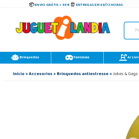
ENVIO GRÁTIS > 59 €
ENTREGAS EM 48/72 HORAS.
Brinquedos
Fantasias
Ar Livr
Início
>
Accesorios
>
Brinquedos antiestresse
>
Jokes & Gags 