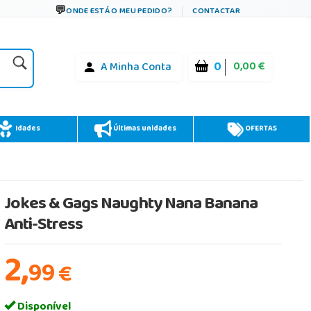
ONDE ESTÁ O MEU PEDIDO?
CONTACTAR
0
0,00 €
A Minha Conta
Idades
Últimas unidades
OFERTAS
Jokes & Gags Naughty Nana Banana
Anti-Stress
2,
99
€
Disponível