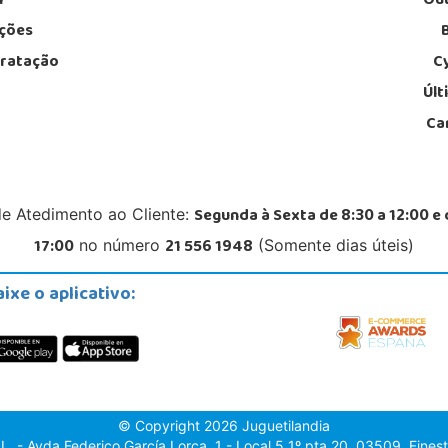
l
Out
ções
tratação
C
Últ
Ca
Segunda à Sexta de 8:30 a 12:00 e 
de Atedimento ao Cliente:
17:00
21 556 1948
no número
(Somente dias úteis)
aixe o aplicativo:
© Copyright 2026 Juguetilandia
. - Avda.Federico García Lorca, 1 - Local 5 1º pta.20, 03509, Finestr