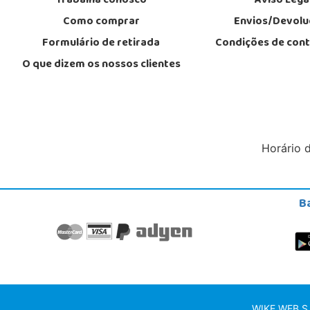
Trabalha conosco
Aviso Lega
Como comprar
Envios/Devolu
Formulário de retirada
Condições de con
O que dizem os nossos clientes
Horário 
B
WIKE WEB S.L