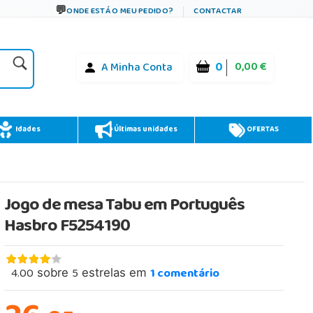
ONDE ESTÁ O MEU PEDIDO?
CONTACTAR
0
0,00 €
A Minha Conta
Idades
Últimas unidades
OFERTAS
0
Jogo de mesa Tabu em Português
Hasbro F5254190
4.00
5
1
comentário
sobre
estrelas em