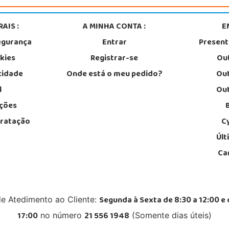
AIS :
A MINHA CONTA :
E
egurança
Entrar
Presen
okies
Registrar-se
Out
acidade
Onde está o meu pedido?
Out
l
Out
ções
tratação
C
Últ
Ca
Segunda à Sexta de 8:30 a 12:00 e 
de Atedimento ao Cliente:
17:00
21 556 1948
no número
(Somente dias úteis)