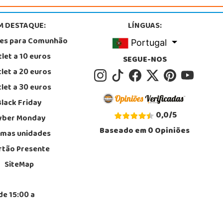
M DESTAQUE:
LÍNGUAS:
tes para Comunhão
Portugal
let a 10 euros
SEGUE-NOS
let a 20 euros
let a 30 euros
Black Friday
0,0
/
5
yber Monday
Baseado em
0
Opiniões
imas unidades
rtão Presente
SiteMap
de 15:00 a