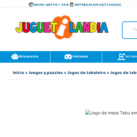
ENVIO GRÁTIS > 59 €
ENTREGAS EM 48/72 HORAS.
Brinquedos
Fantasias
Ar Livr
Início
>
Juegos y puzzles
>
Jogos de tabuleiro
>
Jogos de tab