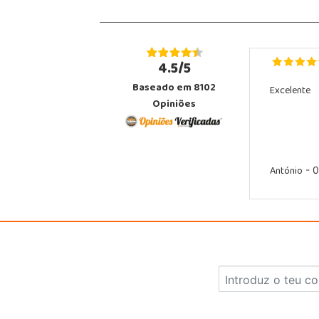
4.5/5
Baseado em 8102
Excelente
Opiniões
António
- 0