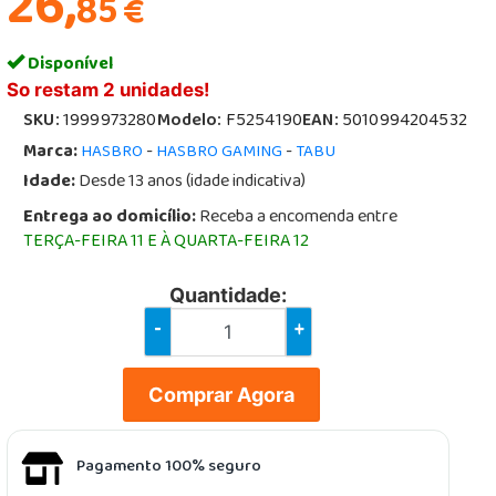
26,
85
€
Disponível
So restam 2 unidades!
SKU:
1999973280
Modelo:
F5254190
EAN:
5010994204532
Marca:
-
-
HASBRO
HASBRO GAMING
TABU
Idade:
Desde 13 anos (idade indicativa)
Entrega ao domicílio:
Receba a encomenda entre
TERÇA-FEIRA 11 E À QUARTA-FEIRA 12
Quantidade:
-
+
Comprar Agora
Pagamento 100% seguro