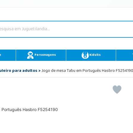
e
Personagens
Kidults
uleiro para adultos
>
Jogo de mesa Tabu em Português Hasbro F525419