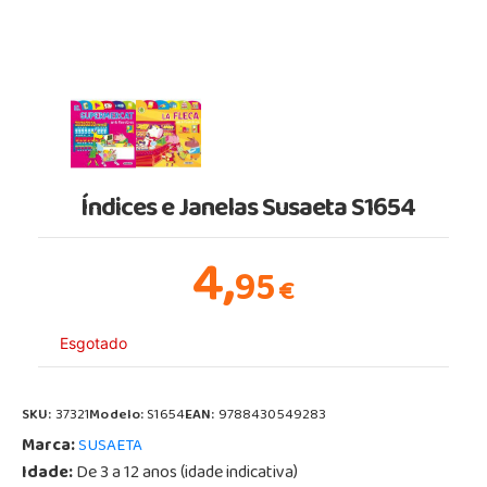
Índices e Janelas Susaeta S1654
4,
95
€
Esgotado
SKU:
37321
Modelo:
S1654
EAN:
9788430549283
Marca:
SUSAETA
Idade:
De 3 a 12 anos (idade indicativa)