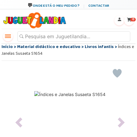
ONDE ESTÁ O MEU PEDIDO?
CONTACTAR
←
×
0
Início
>
Material didáctico e educativo
>
Livros infantis
>
Índices e
Janelas Susaeta S1654
Previous
Next