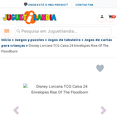
ONDE ESTÁ O MEU PEDIDO?
CONTACTAR
←
×
0
Início
>
Juegos y puzzles
>
Jogos de tabuleiro
>
Jogos de cartas
para crianças
>
Disney Lorcana TCG Caixa 24 Envelopes Rise Of The
Floodborn
Previous
Next