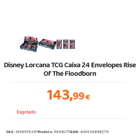
Disney Lorcana TCG Caixa 24 Envelopes Rise
Of The Floodborn
143,
99
€
Esgotado
SKU:
1999979297
Modelo:
110982711
EAN:
4050368982711