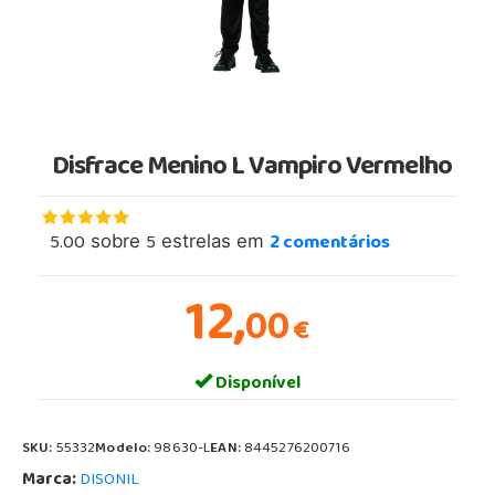
Disfrace Menino L Vampiro Vermelho
5.00
5
2
comentários
sobre
estrelas em
12,
00
€
Disponível
SKU:
55332
Modelo:
98630-L
EAN:
8445276200716
Marca:
DISONIL