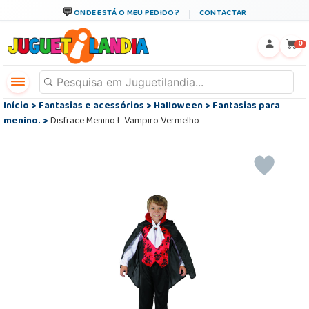
ONDE ESTÁ O MEU PEDIDO?
CONTACTAR
←
×
0
Início
>
Fantasias e acessórios
>
Halloween
>
Fantasias para
menino.
>
Disfrace Menino L Vampiro Vermelho