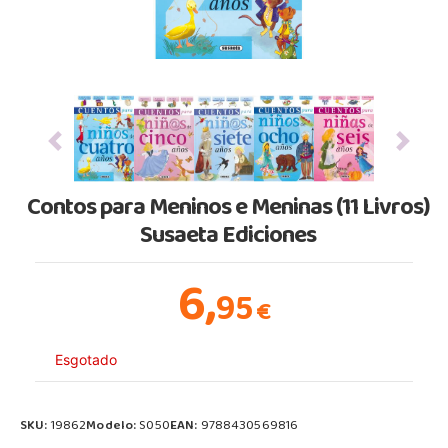
Previous
Next
Contos para Meninos e Meninas (11 Livros)
Susaeta Ediciones
6,
95
€
Esgotado
SKU:
19862
Modelo:
S050
EAN:
9788430569816