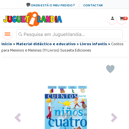
ONDE ESTÁ O MEU PEDIDO?
CONTACTAR
←
×
0
Início
>
Material didáctico e educativo
>
Livros infantis
>
Contos
para Meninos e Meninas (11 Livros) Susaeta Ediciones
Previous
Next