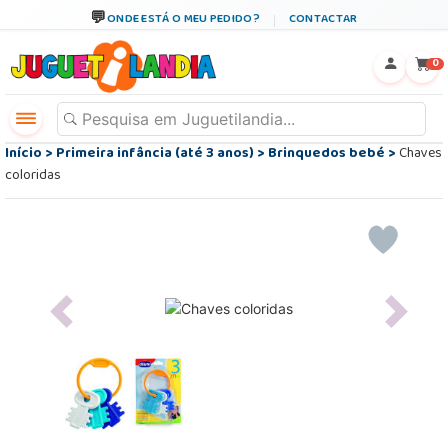
ONDE ESTÁ O MEU PEDIDO?
CONTACTAR
←
×
0
Início
>
Primeira infância (até 3 anos)
>
Brinquedos bebé
>
Chaves
coloridas
Previous
Next