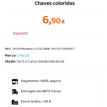
Chaves coloridas
6,
90
€
Esgotado
SKU:
28685
Modelo:
632162
EAN:
8003670888871
Marca:
CHICCO
Idade:
De 0 a 3 anos (idade indicativa)
Pagamento 100% seguro
Entregas em 48/72 horas.
Envio Grátis > 59 €