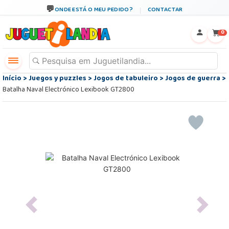
ONDE ESTÁ O MEU PEDIDO?
CONTACTAR
←
×
0
Início
>
Juegos y puzzles
>
Jogos de tabuleiro
>
Jogos de guerra
>
Batalha Naval Electrónico Lexibook GT2800
Previous
Next