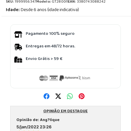
SKU:
1999956347
Modelo:
GT2800I1
EAN:
3380743088242
Idade:
Desde 6 anos (idade indicativa)
Pagamento 100% seguro
Entregas em 48/72 horas.
Envio Grátis > 59 €
OPINIÃO EM DESTAQUE
Opinião de:
Ang?lique
5/jan/2022 23:26