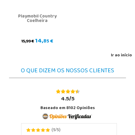
Playmobil Country
Coelheira
14,
85 €
15,99 €
Ir ao início
O QUE DIZEM OS NOSSOS CLIENTES
4.5/5
Baseado em 8102 Opiniões
5
5
(
/
)