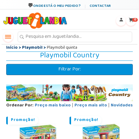
←
×
ONDE ESTÁ O MEU PEDIDO?
CONTACTAR
0
Início
>
Playmobil
>
Playmobil quinta
Playmobil Country
Filtrar Por:
Ordenar Por:
Preço mais baixo
Preço mais alto
Novidades
|
|
Promoção!
Promoção!