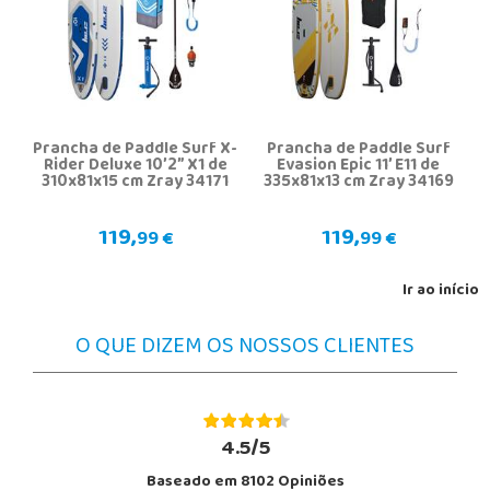
Prancha de Paddle Surf X-
Prancha de Paddle Surf
Rider Deluxe 10’2” X1 de
Evasion Epic 11’ E11 de
310x81x15 cm Zray 34171
335x81x13 cm Zray 34169
119,
119,
99 €
99 €
Ir ao início
O QUE DIZEM OS NOSSOS CLIENTES
4.5/5
Baseado em 8102 Opiniões