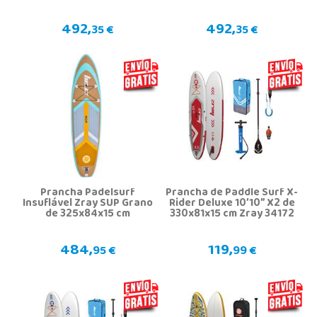
492,
492,
35 €
35 €
Prancha Padelsurf
Prancha de Paddle Surf X-
Insuflável Zray SUP Grano
Rider Deluxe 10’10” X2 de
de 325x84x15 cm
330x81x15 cm Zray 34172
484,
119,
95 €
99 €