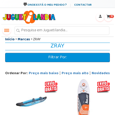
←
×
ONDE ESTÁ O MEU PEDIDO?
CONTACTAR
0
Início
>
Marcas
> ZRAY
ZRAY
Filtrar Por:
Ordenar Por:
Preço mais baixo
Preço mais alto
Novidades
|
|