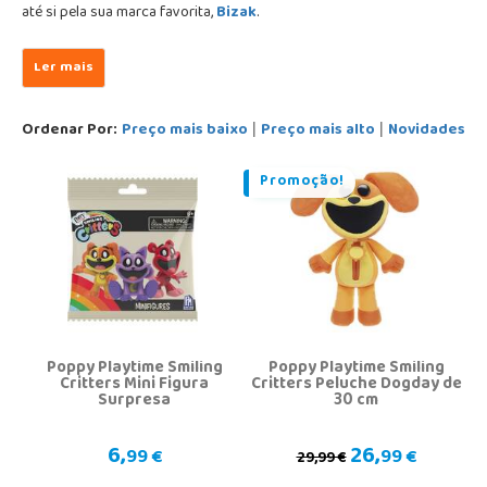
até si pela sua marca favorita,
Bizak
.
Ordenar Por:
Preço mais baixo
Preço mais alto
Novidades
|
|
Promoção!
Poppy Playtime Smiling
Poppy Playtime Smiling
Critters Mini Figura
Critters Peluche Dogday de
Surpresa
30 cm
6,
26,
99 €
99 €
29,99 €