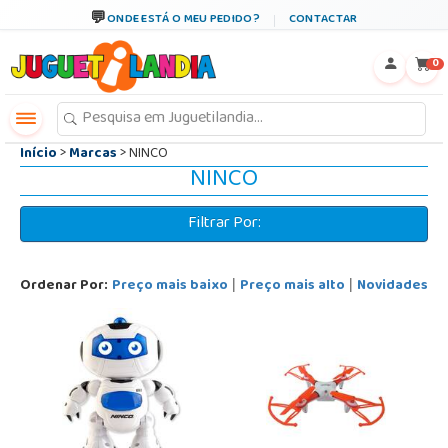
←
×
ONDE ESTÁ O MEU PEDIDO?
CONTACTAR
0
Início
>
Marcas
> NINCO
NINCO
Filtrar Por:
Ordenar Por:
Preço mais baixo
Preço mais alto
Novidades
|
|