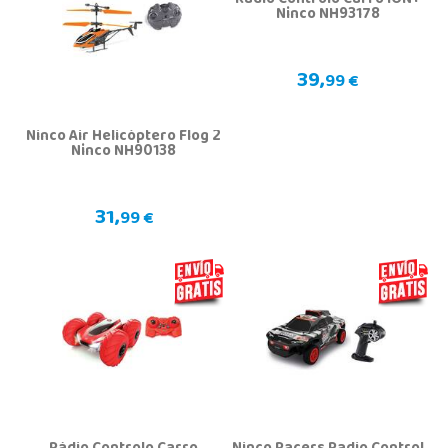
Rádio Controlo Carro ION+
Ninco NH93178
39,
99 €
Ninco Air Helicóptero Flog 2
Ninco NH90138
31,
99 €