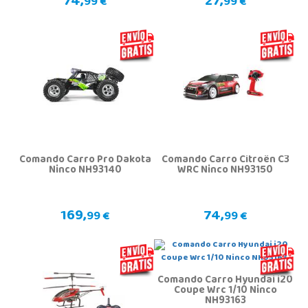
74,
27,
99 €
99 €
Comando Carro Pro Dakota
Comando Carro Citroën C3
Ninco NH93140
WRC Ninco NH93150
169,
74,
99 €
99 €
Comando Carro Hyundai i20
Coupe Wrc 1/10 Ninco
NH93163