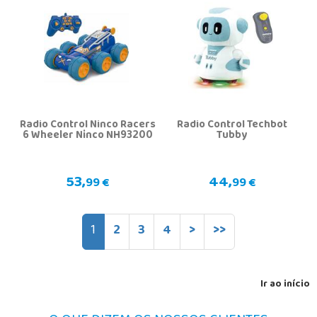
Radio Control Ninco Racers
Radio Control Techbot
6 Wheeler Ninco NH93200
Tubby
53,
44,
99 €
99 €
1
2
3
4
>
>>
Ir ao início