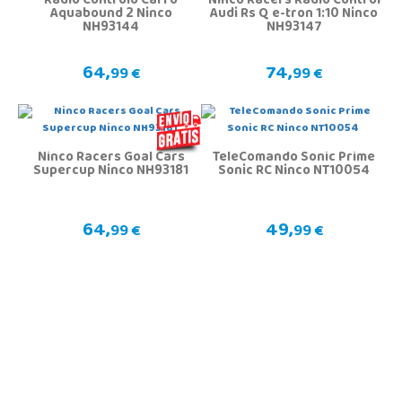
Rádio Controlo Carro
Ninco Racers Radio Control
Aquabound 2 Ninco
Audi Rs Q e-tron 1:10 Ninco
NH93144
NH93147
64,
74,
99 €
99 €
Ninco Racers Goal Cars
TeleComando Sonic Prime
Supercup Ninco NH93181
Sonic RC Ninco NT10054
64,
49,
99 €
99 €