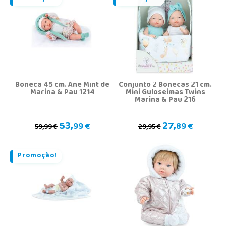
Boneca 45 cm. Ane Mint de
Conjunto 2 Bonecas 21 cm.
Marina & Pau 1214
Mini Guloseimas Twins
Marina & Pau 216
53,
27,
99 €
89 €
59,99 €
29,95 €
Promoção!