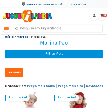
←
×
ONDE ESTÁ O MEU PEDIDO?
CONTACTAR
0
Início
>
Marcas
> Marina Pau
Marina Pau
Filtrar Por:
Ordenar Por:
Preço mais baixo
Preço mais alto
Novidades
|
|
Promoção!
Promoção!