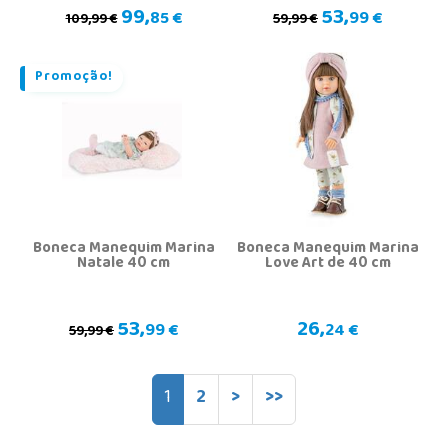
99,
53,
85 €
99 €
109,99 €
59,99 €
Promoção!
Boneca Manequim Marina
Boneca Manequim Marina
Natale 40 cm
Love Art de 40 cm
53,
26,
99 €
24 €
59,99 €
1
2
>
>>