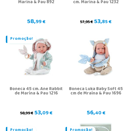
Marina & Pau 892
cm. Marina & Pau 1232
58,
53,
99 €
85 €
57,95 €
Promoção!
Boneca 45 cm. Ane Rabbit
Boneca Luka Baby Soft 45
de Marina & Pau 1216
cm de Mraina & Pau 1696
53,
56,
09 €
40 €
58,99 €
Promoção!
Promoção!