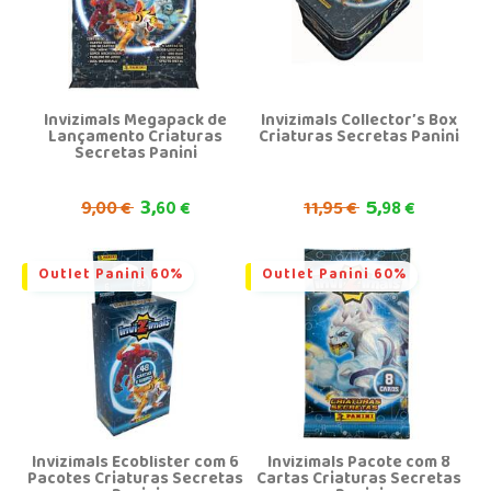
Invizimals Megapack de
Invizimals Collector’s Box
Lançamento Criaturas
Criaturas Secretas Panini
Secretas Panini
3,
5,
9,
11,
00 €
60 €
95 €
98 €
Outlet Panini 60%
Outlet Panini 60%
Invizimals Ecoblister com 6
Invizimals Pacote com 8
Pacotes Criaturas Secretas
Cartas Criaturas Secretas