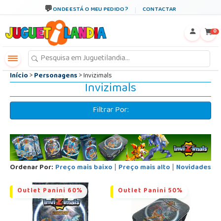
←
×
ONDE ESTÁ O MEU PEDIDO?
CONTACTAR
0
Início
>
Personagens
> Invizimals
Invizimals
Filtrar Por:
Ordenar Por:
Preço mais baixo
Preço mais alto
Novidades
|
|
Outlet Panini 60%
Outlet Panini 50%