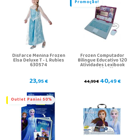
Promoção!
Disfarce Menina Frozen
Frozen Computador
Elsa Deluxe T - L Rubies
Bilingue Educativo 120
630574
Atividades Lexibook
JC598FZi2
23,
40,
95 €
49 €
44,99 €
Outlet Panini 50%