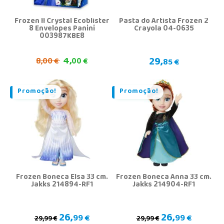
Frozen II Crystal Ecoblister
Pasta do Artista Frozen 2
8 Envelopes Panini
Crayola 04-0635
003987KBE8
4,
29,
8,
00 €
00 €
85 €
Promoção!
Promoção!
Frozen Boneca Elsa 33 cm.
Frozen Boneca Anna 33 cm.
Jakks 214894-RF1
Jakks 214904-RF1
26,
26,
99 €
99 €
29,99 €
29,99 €