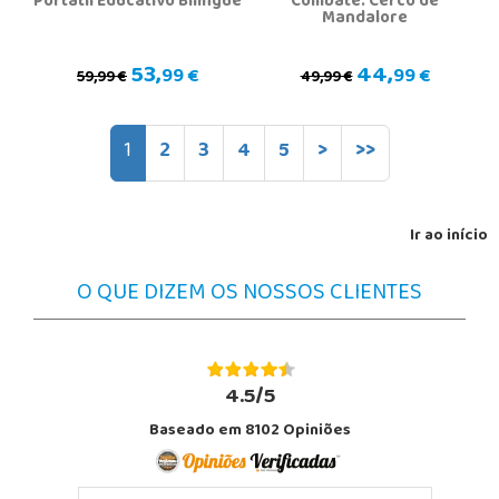
Portátil Educativo Bilíngue
Combate: Cerco de
Mandalore
53,
44,
99 €
99 €
59,99 €
49,99 €
1
2
3
4
5
>
>>
Ir ao início
O QUE DIZEM OS NOSSOS CLIENTES
4.5/5
Baseado em 8102 Opiniões