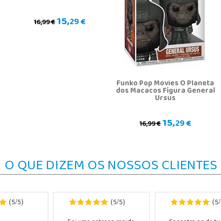
15,
29 €
16,99 €
Funko Pop Movies O Planeta
dos Macacos Figura General
Ursus
15,
29 €
16,99 €
O QUE DIZEM OS NOSSOS CLIENTES
5
5
5
5
5
(
/
)
(
/
)
(
/