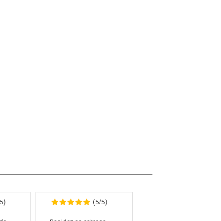
5
5
5
)
(
/
)