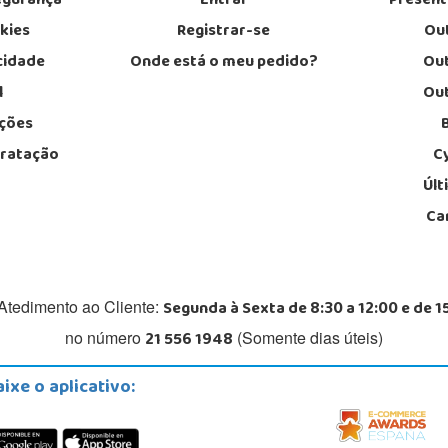
egurança
Entrar
Presen
okies
Registrar-se
Out
acidade
Onde está o meu pedido?
Out
l
Out
ções
tratação
C
Últ
Ca
Segunda à Sexta de 8:30 a 12:00 e de 1
Atedimento ao Cliente:
21 556 1948
no número
(Somente dias úteis)
aixe o aplicativo: