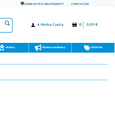
ONDE ESTÁ O MEU PEDIDO?
CONTACTAR
0
0,00 €
A Minha Conta
Idades
Últimas unidades
OFERTAS