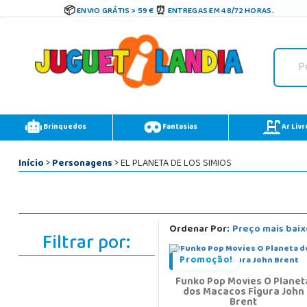
ENVIO GRÁTIS > 59 €
ENTREGAS EM 48/72 HORAS.
Brinquedos
Fantasias
Ar Livr
Início
>
Personagens
> EL PLANETA DE LOS SIMIOS
Ordenar Por:
Preço mais baix
Filtrar por:
Promoção!
Funko Pop Movies O Planet
dos Macacos Figura John
Brent