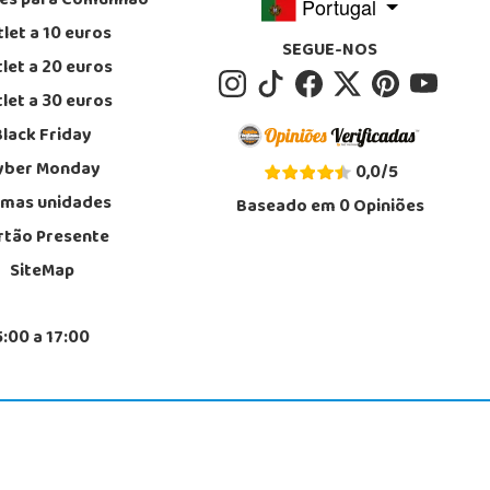
tes para Comunhão
Portugal
let a 10 euros
SEGUE-NOS
let a 20 euros
let a 30 euros
Black Friday
yber Monday
0,0
/
5
imas unidades
Baseado em
0
Opiniões
rtão Presente
SiteMap
5:00 a 17:00