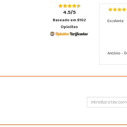
4.5/5
Baseado em 8102
Excelente
Opiniões
António
- 0