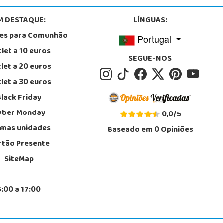
M DESTAQUE:
LÍNGUAS:
tes para Comunhão
Portugal
let a 10 euros
SEGUE-NOS
let a 20 euros
let a 30 euros
Black Friday
yber Monday
0,0
/
5
imas unidades
Baseado em
0
Opiniões
rtão Presente
SiteMap
5:00 a 17:00