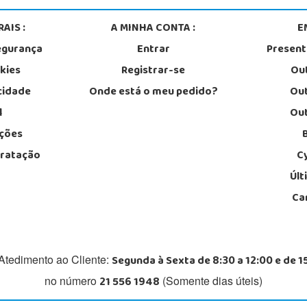
AIS :
A MINHA CONTA :
E
egurança
Entrar
Presen
okies
Registrar-se
Out
acidade
Onde está o meu pedido?
Out
l
Out
ções
tratação
C
Últ
Ca
Segunda à Sexta de 8:30 a 12:00 e de 1
Atedimento ao Cliente:
21 556 1948
no número
(Somente dias úteis)