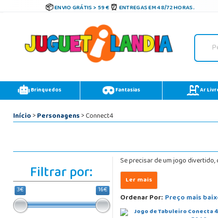
ENVIO GRÁTIS > 59 €
ENTREGAS EM 48/72 HORAS.
Brinquedos
Fantasias
Ar Livr
Início
>
Personagens
> Connect4
Se precisar de um jogo divertido
Filtrar por:
3€
16€
Ordenar Por:
Preço mais baix