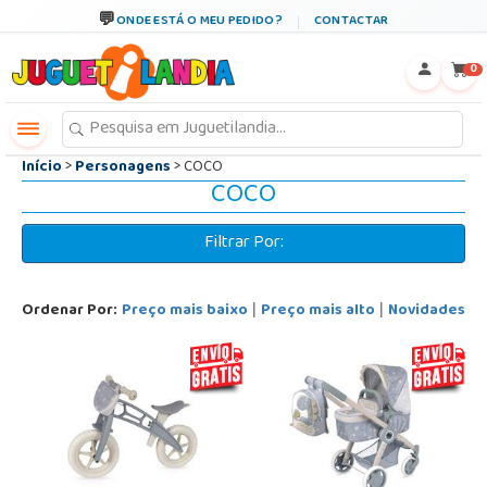
←
×
ONDE ESTÁ O MEU PEDIDO?
CONTACTAR
0
Início
>
Personagens
> COCO
COCO
Filtrar Por:
Ordenar Por:
Preço mais baixo
Preço mais alto
Novidades
|
|