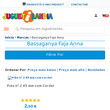
←
×
ONDE ESTÁ O MEU PEDIDO?
CONTACTAR
0
Início
>
Marcas
> Bassaganya Faja Anna
Bassaganya Faja Anna
Filtrar Por:
Ordenar Por:
Preço mais baixo
Preço mais alto
Novidades
|
|
Pião nº 2 45 mm com Cordel
2,
50 €