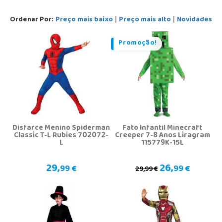
Ordenar Por:
Preço mais baixo
Preço mais alto
Novidades
|
|
Promoção!
Disfarce Menino Spiderman
Fato Infantil Minecraft
Classic T-L Rubies 702072-
Creeper 7-8 Anos Liragram
L
115779K-15L
29,
26,
99 €
99 €
29,99 €