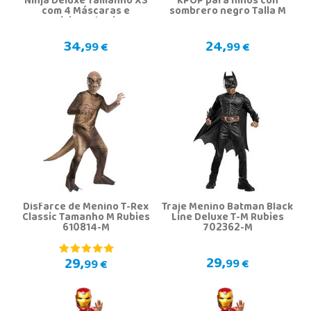
Ninja Deluxe Tamanho XS
KPOP para niños con
com 4 Máscaras e
sombrero negro Talla M
Logótipos de Cinto
34,
24,
99 €
99 €
Disfarce de Menino T-Rex
Traje Menino Batman Black
Classic Tamanho M Rubies
Line Deluxe T-M Rubies
610814-M
702362-M
29,
29,
99 €
99 €