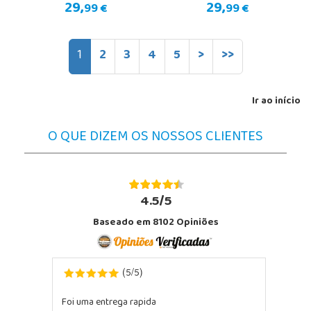
29,
29,
99 €
99 €
1
2
3
4
5
>
>>
Ir ao início
O QUE DIZEM OS NOSSOS CLIENTES
4.5/5
Baseado em 8102 Opiniões
5
5
(
/
)
Foi uma entrega rapida