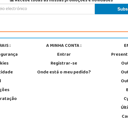
Recebe todas as nossas promoções e novidades
AIS :
A MINHA CONTA :
E
egurança
Entrar
Presen
okies
Registrar-se
Out
acidade
Onde está o meu pedido?
Out
l
Out
ções
tratação
C
Últ
Ca