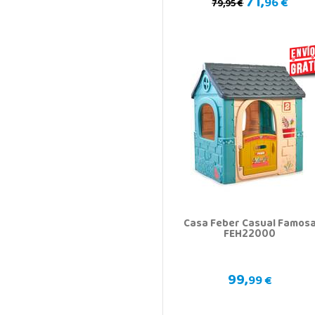
71,
96 €
79,95 €
Casa Feber Casual Famos
FEH22000
99,
99 €