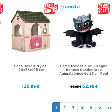
Promoção!
l
s
Casa Hello Kitty de
Como Treinar o Teu Dragão
124x85x108 cm
Boneco Desdentado
Animatrónico de 25 cm Real
FX com Sons e Movimentos
129,
62,
99 €
96 €
69,95 €
1
2
3
4
5
>
>>