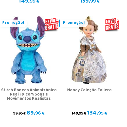
149,
139,
99 €
99 €
Promoção!
Promoção!
Stitch Boneco Animatrónico
Nancy Coleção Fallera
Real FX com Sons e
Movimentos Realistas
Famosa TTC29000
89,
134,
96 €
95 €
99,95 €
149,95 €