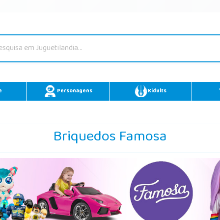
e
Personagens
Kidults
Briquedos Famosa