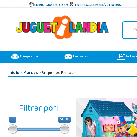
ENVIO GRÁTIS > 59 €
ENTREGAS EM 48/72 HORAS.
Brinquedos
Fantasias
Ar Livr
Início
>
Marcas
> Briquedos Famosa
Filtrar por:
1€
500€