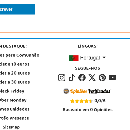
M DESTAQUE:
LÍNGUAS:
tes para Comunhão
Portugal
let a 10 euros
SEGUE-NOS
let a 20 euros
let a 30 euros
Black Friday
yber Monday
0,0
/
5
imas unidades
Baseado em
0
Opiniões
rtão Presente
SiteMap