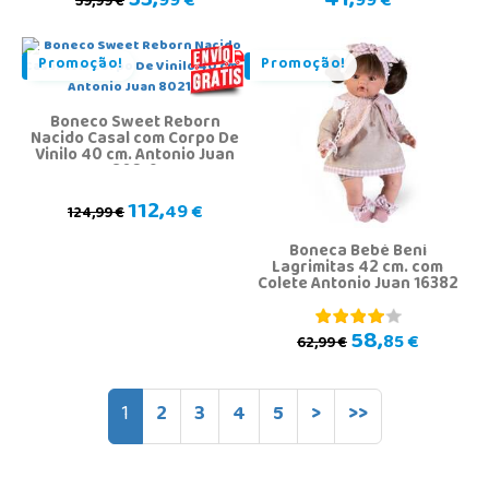
53,
41,
99 €
99 €
59,99 €
Promoção!
Promoção!
Boneco Sweet Reborn
Nacido Casal com Corpo De
Vinilo 40 cm. Antonio Juan
80219
112,
49 €
124,99 €
Boneca Bebé Beni
Lagrimitas 42 cm. com
Colete Antonio Juan 16382
58,
85 €
62,99 €
1
2
3
4
5
>
>>