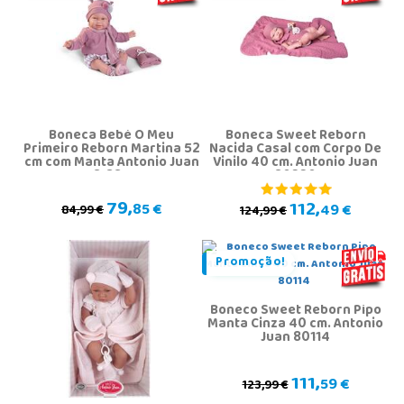
Boneca Bebé O Meu
Boneca Sweet Reborn
Primeiro Reborn Martina 52
Nacida Casal com Corpo De
cm com Manta Antonio Juan
Vinilo 40 cm. Antonio Juan
81387
80220
79,
112,
85 €
49 €
84,99 €
124,99 €
Promoção!
Boneco Sweet Reborn Pipo
Manta Cinza 40 cm. Antonio
Juan 80114
111,
59 €
123,99 €