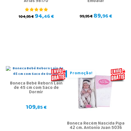
Arias 98170
Embalar
89,
94,
96 €
46 €
99,95 €
104,95 €
Promoção!
Boneca Bebé Reborn Lain
de 45 cm com Saco de
Dormir
109,
85 €
Boneca Recém Nascida Pipa
42 cm. Antonio Juan 5036