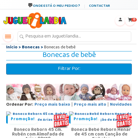
←
×
ONDE ESTÁ O MEU PEDIDO?
CONTACTAR
0
Início
>
Bonecas
>
Bonecas de bebê
Bonecas de bebê
Filtrar Por:
Ordenar Por:
Preço mais baixo
Preço mais alto
Novidades
|
|
Promoção!
Promoção!
Boneco Reborn 45 cm.
Boneca Bebé Reborn Henar
Rubén com Almofada de
de 45 cm com Canção de