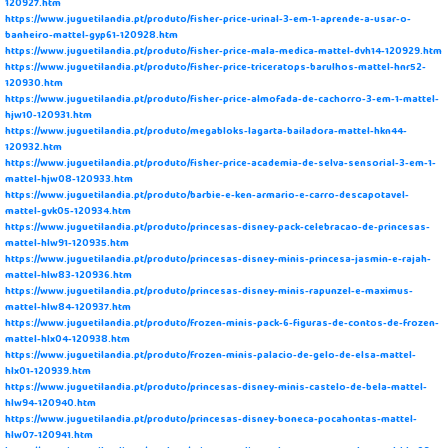
120927.htm
https://www.juguetilandia.pt/produto/fisher-price-urinal-3-em-1-aprende-a-usar-o-
banheiro-mattel-gyp61-120928.htm
https://www.juguetilandia.pt/produto/fisher-price-mala-medica-mattel-dvh14-120929.htm
https://www.juguetilandia.pt/produto/fisher-price-triceratops-barulhos-mattel-hnr52-
120930.htm
https://www.juguetilandia.pt/produto/fisher-price-almofada-de-cachorro-3-em-1-mattel-
hjw10-120931.htm
https://www.juguetilandia.pt/produto/megabloks-lagarta-bailadora-mattel-hkn44-
120932.htm
https://www.juguetilandia.pt/produto/fisher-price-academia-de-selva-sensorial-3-em-1-
mattel-hjw08-120933.htm
https://www.juguetilandia.pt/produto/barbie-e-ken-armario-e-carro-descapotavel-
mattel-gvk05-120934.htm
https://www.juguetilandia.pt/produto/princesas-disney-pack-celebracao-de-princesas-
mattel-hlw91-120935.htm
https://www.juguetilandia.pt/produto/princesas-disney-minis-princesa-jasmin-e-rajah-
mattel-hlw83-120936.htm
https://www.juguetilandia.pt/produto/princesas-disney-minis-rapunzel-e-maximus-
mattel-hlw84-120937.htm
https://www.juguetilandia.pt/produto/frozen-minis-pack-6-figuras-de-contos-de-frozen-
mattel-hlx04-120938.htm
https://www.juguetilandia.pt/produto/frozen-minis-palacio-de-gelo-de-elsa-mattel-
hlx01-120939.htm
https://www.juguetilandia.pt/produto/princesas-disney-minis-castelo-de-bela-mattel-
hlw94-120940.htm
https://www.juguetilandia.pt/produto/princesas-disney-boneca-pocahontas-mattel-
hlw07-120941.htm