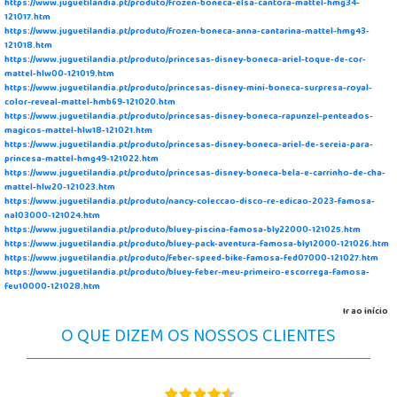
https://www.juguetilandia.pt/produto/frozen-boneca-elsa-cantora-mattel-hmg34-
121017.htm
https://www.juguetilandia.pt/produto/frozen-boneca-anna-cantarina-mattel-hmg43-
121018.htm
https://www.juguetilandia.pt/produto/princesas-disney-boneca-ariel-toque-de-cor-
mattel-hlw00-121019.htm
https://www.juguetilandia.pt/produto/princesas-disney-mini-boneca-surpresa-royal-
color-reveal-mattel-hmb69-121020.htm
https://www.juguetilandia.pt/produto/princesas-disney-boneca-rapunzel-penteados-
magicos-mattel-hlw18-121021.htm
https://www.juguetilandia.pt/produto/princesas-disney-boneca-ariel-de-sereia-para-
princesa-mattel-hmg49-121022.htm
https://www.juguetilandia.pt/produto/princesas-disney-boneca-bela-e-carrinho-de-cha-
mattel-hlw20-121023.htm
https://www.juguetilandia.pt/produto/nancy-coleccao-disco-re-edicao-2023-famosa-
nal03000-121024.htm
https://www.juguetilandia.pt/produto/bluey-piscina-famosa-bly22000-121025.htm
https://www.juguetilandia.pt/produto/bluey-pack-aventura-famosa-bly12000-121026.htm
https://www.juguetilandia.pt/produto/feber-speed-bike-famosa-fed07000-121027.htm
https://www.juguetilandia.pt/produto/bluey-feber-meu-primeiro-escorrega-famosa-
feu10000-121028.htm
Ir ao início
O QUE DIZEM OS NOSSOS CLIENTES