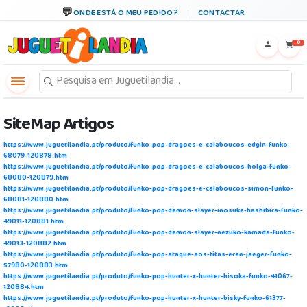
ONDE ESTÁ O MEU PEDIDO?
CONTACTAR
←
×
0
SiteMap Artigos
https://www.juguetilandia.pt/produto/funko-pop-dragoes-e-calaboucos-edgin-funko-
68079-120878.htm
https://www.juguetilandia.pt/produto/funko-pop-dragoes-e-calaboucos-holga-funko-
68080-120879.htm
https://www.juguetilandia.pt/produto/funko-pop-dragoes-e-calaboucos-simon-funko-
68081-120880.htm
https://www.juguetilandia.pt/produto/funko-pop-demon-slayer-inosuke-hashibira-funko-
49011-120881.htm
https://www.juguetilandia.pt/produto/funko-pop-demon-slayer-nezuko-kamada-funko-
49013-120882.htm
https://www.juguetilandia.pt/produto/funko-pop-ataque-aos-titas-eren-jaeger-funko-
57980-120883.htm
https://www.juguetilandia.pt/produto/funko-pop-hunter-x-hunter-hisoka-funko-41067-
120884.htm
https://www.juguetilandia.pt/produto/funko-pop-hunter-x-hunter-bisky-funko-61377-